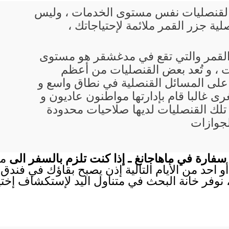
يع القنصليات نفس مستوى الخدمات ، وليس
ية جزر القمر ملائمة لإحتياجاتك ،
 القمر والتي تقع في مدغشقر هو مستوى
 ، و تُعد بعض القنصليات من أعظم
 على المسائل القنصلية في نطاق واسع و
ى غالبا قام بإدارتها مواطنون عاديون و
تلك القنصليات لديها صلاحيات محدودة
لجوازات
سفارة في ماهاجانغ ـ إذا كنت تلزم بالسفر الى
ما
أو احد من الأيام التالية إذن يصبح بقاؤك في فندق
 نوفر خانة البحث في متناول اليد لإستكشاف إختي