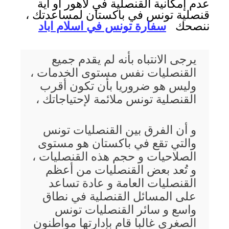
عدم إمكانية القنصلية في لاهور أو أية
قنصلية تونس في باكستان لمساعدتك ،
ننصحك
سفارة تونس في اسلام اباد
يرجى الانتباه بأنه لم يقدم جميع
القنصليات نفس مستوى الخدمات ،
وليس هو ضروريا بأن تكون أقرب
القنصلية تونس ملائمة لإحتياجاتك ،
و أن الفرق بين القنصليات تونس
والتي تقع في باكستان هو مستوى
الصلاحيات و حجم هذه القنصليات ،
و تُعد بعض القنصليات من أعظم
القنصليات العامة و عادة تساعد
على المسائل القنصلية في نطاق
واسع و سائر القنصليات تونس
الصغرى غالبا قام بإدارتها مواطنون