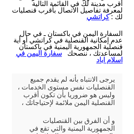
أقرب مدينة لك في القائمة التالية
لمعرفة تفاصيل الاتصال بأقرب قنصليات
لك :
كراتشي
السفارة اليمن في باكستان ـ في حال
عدم إمكانية القنصلية في كراتشي أو أية
قنصلية الجمهورية اليمنية في باكستان
لمساعدتك ، ننصحك
سفارة اليمن في
اسلام اباد
يرجى الانتباه بأنه لم يقدم جميع
القنصليات نفس مستوى الخدمات ،
وليس هو ضروريا بأن تكون أقرب
القنصلية اليمن ملائمة لإحتياجاتك ،
و أن الفرق بين القنصليات
الجمهورية اليمنية والتي تقع في