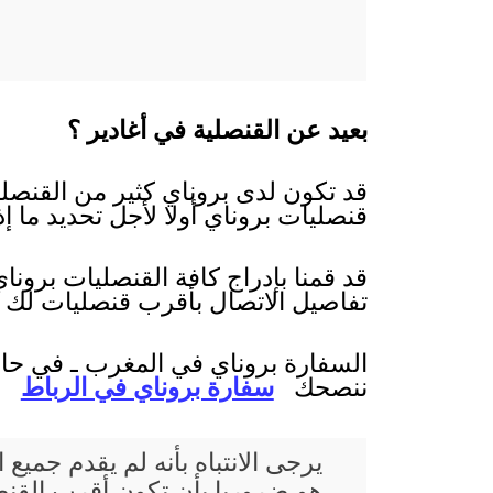
بعيد عن القنصلية في أغادير ؟
قد تكون لدى بروناي كثير من القنصلي
قنصليات بروناي أولا لأجل تحديد ما إ
قد قمنا بإدراج كافة القنصليات برون
تفاصيل الاتصال بأقرب قنصليات لك 
السفارة بروناي في المغرب ـ في حال 
ننصحك
سفارة بروناي في الرباط
يرجى الانتباه بأنه لم يقدم جم
هو ضروريا بأن تكون أقرب القنصلي