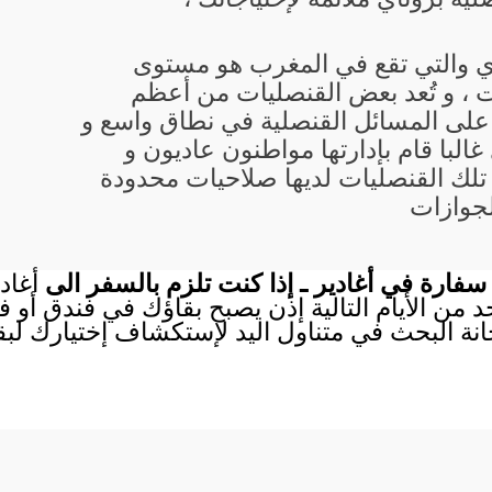
اي والتي تقع في المغرب هو مستوى
 ، و تُعد بعض القنصليات من أعظم
 على المسائل القنصلية في نطاق واسع و
البا قام بإدارتها مواطنون عاديون و
تلك القنصليات لديها صلاحيات محدودة
لجوازات
فارة في أغادير ـ إذا كنت تلزم بالسفر الى
أغاد
احد من الأيام التالية إذن يصبح بقاؤك في فندق أو
انة البحث في متناول اليد لإستكشاف إختيارك لب