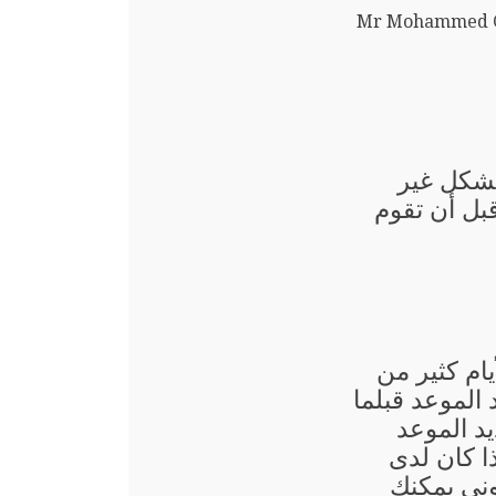
Mr Mohammed C
بشكل غير
قبل أن تقوم
يام كثير من
الموعد قبلما
د الموعد
ذا كان لدى
وني يمكنك