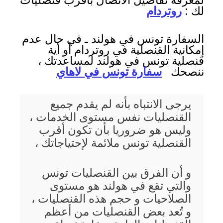
لمعرفة تفاصيل الاتصال بأقرب قنصليات
لك :
روتردام
السفارة تونس في هولند ـ في حال عدم
إمكانية القنصلية في روتردام أو أية
قنصلية تونس في هولند لمساعدتك ،
ننصحك
سفارة تونس في لاهاي
يرجى الانتباه بأنه لم يقدم جميع
القنصليات نفس مستوى الخدمات ،
وليس هو ضروريا بأن تكون أقرب
القنصلية تونس ملائمة لإحتياجاتك ،
و أن الفرق بين القنصليات تونس
والتي تقع في هولند هو مستوى
الصلاحيات و حجم هذه القنصليات ،
و تُعد بعض القنصليات من أعظم