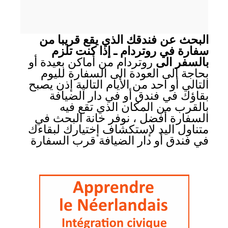
البحث عن فندقك الذي يقع قريبا من
سفارة في روتردام ـ إذا كنت تلزم
بالسفر الى
روتردام من أماكن بعيدة أو
بحاجة الى العودة الى السفارة لليوم
التالي أو احد من الأيام التالية إذن يصبح
بقاؤك في فندق أو في دار الضيافة
بالقرب من المكان الذي تقع فيه
السفارة أفضل ، نوفر خانة البحث في
متناول اليد لإستكشاف إختيارك لبقاءك
في فندق أو دار الضيافة قرب السفارة