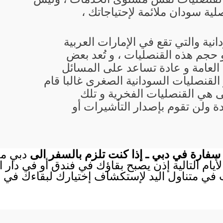
ية سودان ملائمة لإحتياجاتك ،
نية والتي تقع في الإمارات العربية
حجم هذه القنصليات ، و تُعد بعض
لعامة و عادة تساعد على المسائل
لقنصليات السودانية الصغرى غالبا قام
ى هي القنصليات الفخرية و تلك
 ولن تقوم بإصدار التأشيرات أو
سفارة في دبي ـ إذا كنت تلزم بالسفر الى
دبي من
الأيام التالية إذن يصبح بقاؤك في فندق أو في دار
ث في متناول اليد لإستكشاف إختيارك لبقاءك في ف