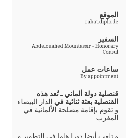
الموقع
rabat.diplo.de
السفير
Abdelouahed Mountassir - Honorary
Consul
ساعات عمل
By appointment
قنصلية دولة ألماني ـ تُعد هذه
القنصلية بعثة ثنائية في
الدار البيضاء
و تقوم بإقامة مصلحة الألمانية في
المغرب
و تلعب أيضا دورا هاما في التطوير و