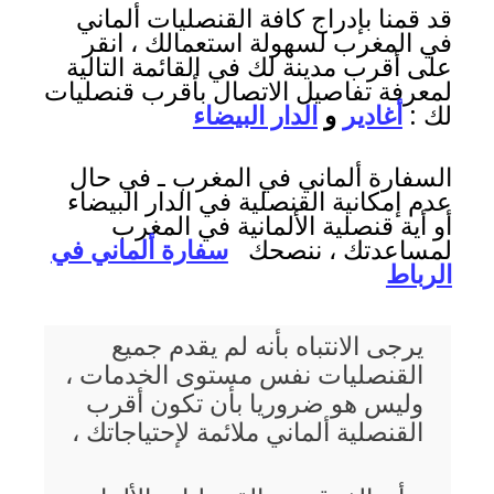
قد قمنا بإدراج كافة القنصليات ألماني
في المغرب لسهولة استعمالك ، انقر
على أقرب مدينة لك في القائمة التالية
لمعرفة تفاصيل الاتصال بأقرب قنصليات
لك :
أغادير
و
الدار البيضاء
السفارة ألماني في المغرب ـ في حال
عدم إمكانية القنصلية في الدار البيضاء
أو أية قنصلية الألمانية في المغرب
لمساعدتك ، ننصحك
سفارة ألماني في
الرباط
يرجى الانتباه بأنه لم يقدم جميع
القنصليات نفس مستوى الخدمات ،
وليس هو ضروريا بأن تكون أقرب
القنصلية ألماني ملائمة لإحتياجاتك ،