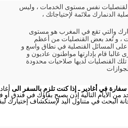
يع القنصليات نفس مستوى الخدمات ، وليس
ة الدنمارك ملائمة لإحتياجاتك ،
مارك والتي تقع في المغرب هو مستوى
 ، و تُعد بعض القنصليات من أعظم
 على المسائل القنصلية في نطاق واسع و
 غالبا قام بإدارتها مواطنون عاديون و
تلك القنصليات لديها صلاحيات محدودة
لجوازات
فارة في أغادير ـ إذا كنت تلزم بالسفر الى
أغاد
احد من الأيام التالية إذن يصبح بقاؤك في فندق أو
انة البحث في متناول اليد لإستكشاف إختيارك لب