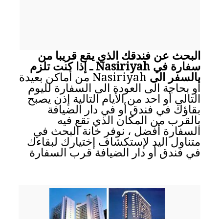
البحث عن فندقك الذي يقع قريبا من
سفارة في Nasiriyah ـ إذا كنت تلزم
بالسفر الى
Nasiriyah من أماكن بعيدة
أو بحاجة الى العودة الى السفارة لليوم
التالي أو احد من الأيام التالية إذن يصبح
بقاؤك في فندق أو في دار الضيافة
بالقرب من المكان الذي تقع فيه
السفارة أفضل ، نوفر خانة البحث في
متناول اليد لإستكشاف إختيارك لبقاءك
في فندق أو دار الضيافة قرب السفارة