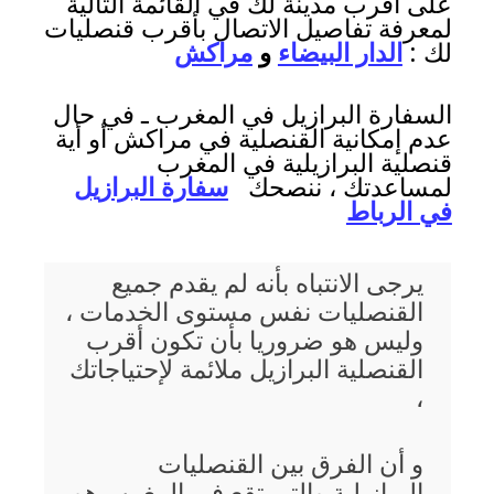
على أقرب مدينة لك في القائمة التالية
لمعرفة تفاصيل الاتصال بأقرب قنصليات
لك :
الدار البيضاء
و
مراكش
السفارة البرازيل في المغرب ـ في حال
عدم إمكانية القنصلية في مراكش أو أية
قنصلية البرازيلية في المغرب
لمساعدتك ، ننصحك
سفارة البرازيل
في الرباط
يرجى الانتباه بأنه لم يقدم جميع
القنصليات نفس مستوى الخدمات ،
وليس هو ضروريا بأن تكون أقرب
القنصلية البرازيل ملائمة لإحتياجاتك
،
و أن الفرق بين القنصليات
البرازيلية والتي تقع في المغرب هو