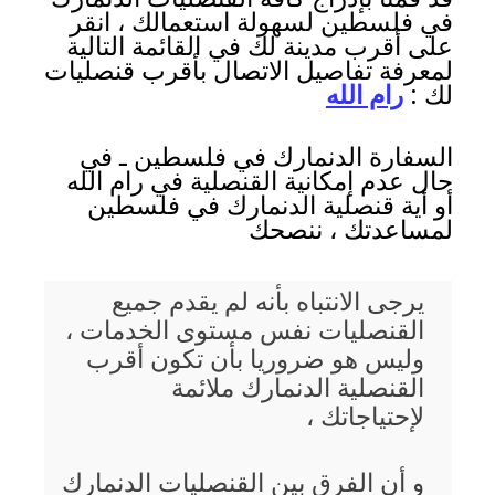
في فلسطين لسهولة استعمالك ، انقر
على أقرب مدينة لك في القائمة التالية
لمعرفة تفاصيل الاتصال بأقرب قنصليات
لك :
رام الله
السفارة الدنمارك في فلسطين ـ في
حال عدم إمكانية القنصلية في رام الله
أو أية قنصلية الدنمارك في فلسطين
لمساعدتك ، ننصحك
يرجى الانتباه بأنه لم يقدم جميع
القنصليات نفس مستوى الخدمات ،
وليس هو ضروريا بأن تكون أقرب
القنصلية الدنمارك ملائمة
لإحتياجاتك ،
و أن الفرق بين القنصليات الدنمارك