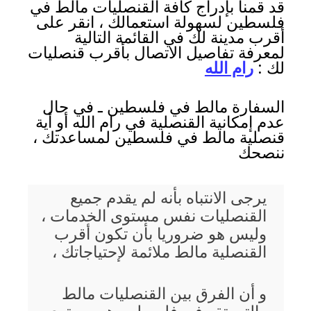
قد قمنا بإدراج كافة القنصليات مالط في
فلسطين لسهولة استعمالك ، انقر على
أقرب مدينة لك في القائمة التالية
لمعرفة تفاصيل الاتصال بأقرب قنصليات
لك :
رام الله
السفارة مالط في فلسطين ـ في حال
عدم إمكانية القنصلية في رام الله أو أية
قنصلية مالط في فلسطين لمساعدتك ،
ننصحك
يرجى الانتباه بأنه لم يقدم جميع
القنصليات نفس مستوى الخدمات ،
وليس هو ضروريا بأن تكون أقرب
القنصلية مالط ملائمة لإحتياجاتك ،
و أن الفرق بين القنصليات مالط