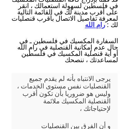
في فلسطين لسهولة استعمالك ، انقر
على أقرب مدينة لك في القائمة التالية
لمعرفة تفاصيل الاتصال بأقرب قنصليات
لك :
رام الله
السفارة المكسيك في فلسطين ـ في
حال عدم إمكانية القنصلية في رام الله
أو أية قنصلية المكسيك في فلسطين
لمساعدتك ، ننصحك
يرجى الانتباه بأنه لم يقدم جميع
القنصليات نفس مستوى الخدمات ،
وليس هو ضروريا بأن تكون أقرب
القنصلية المكسيك ملائمة
لإحتياجاتك ،
و أن الفرق بين القنصليات