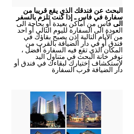
البحث عن فندقك الذي يقع قريبا من
سفارة في فاس ـ إذا كنت تلزم بالسفر
الى
فاس من أماكن بعيدة أو بحاجة الى
العودة الى السفارة لليوم التالي أو احد
من الأيام التالية إذن يصبح بقاؤك في
فندق أو في دار الضيافة بالقرب من
المكان الذي تقع فيه السفارة أفضل ،
نوفر خانة البحث في متناول اليد
لإستكشاف إختيارك لبقاءك في فندق أو
دار الضيافة قرب السفارة