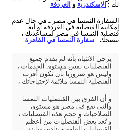
لك :
الإسكندرية
و
الغردقة
السفارة النمسا في مصر ـ في حال عدم
إمكانية القنصلية في الغردقة أو أية
قنصلية النمسا في مصر لمساعدتك ،
ننصحك
سفارة النمسا في القاهرة
يرجى الانتباه بأنه لم يقدم جميع
القنصليات نفس مستوى الخدمات ،
وليس هو ضروريا بأن تكون أقرب
القنصلية النمسا ملائمة لإحتياجاتك ،
و أن الفرق بين القنصليات النمسا
والتي تقع في مصر هو مستوى
الصلاحيات و حجم هذه القنصليات ،
و تُعد بعض القنصليات من أعظم
القنصليات العامة و عادة تساعد