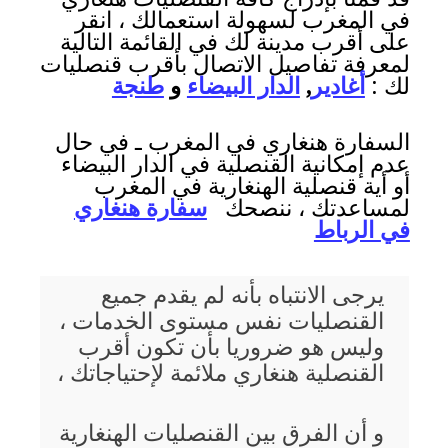
في المغرب لسهولة استعمالك ، انقر
على أقرب مدينة لك في القائمة التالية
لمعرفة تفاصيل الاتصال بأقرب قنصليات
لك :
أغادير
,
الدار البيضاء
و
طنجة
السفارة هنغاري في المغرب ـ في حال
عدم إمكانية القنصلية في الدار البيضاء
أو أية قنصلية الهنغارية في المغرب
لمساعدتك ، ننصحك
سفارة هنغاري
في الرباط
يرجى الانتباه بأنه لم يقدم جميع
القنصليات نفس مستوى الخدمات ،
وليس هو ضروريا بأن تكون أقرب
القنصلية هنغاري ملائمة لإحتياجاتك ،
و أن الفرق بين القنصليات الهنغارية