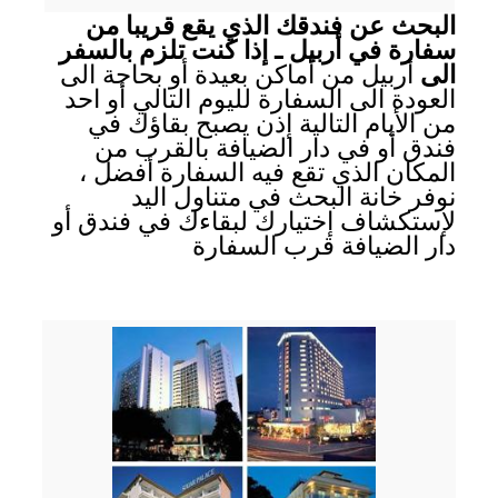
البحث عن فندقك الذي يقع قريبا من
سفارة في أربيل ـ إذا كنت تلزم بالسفر
الى
أربيل من أماكن بعيدة أو بحاجة الى
العودة الى السفارة لليوم التالي أو احد
من الأيام التالية إذن يصبح بقاؤك في
فندق أو في دار الضيافة بالقرب من
المكان الذي تقع فيه السفارة أفضل ،
نوفر خانة البحث في متناول اليد
لإستكشاف إختيارك لبقاءك في فندق أو
دار الضيافة قرب السفارة