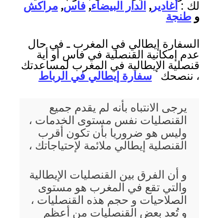
لك :
أغادير
,
الدار البيضاء
,
فاس
,
مراكش
و
طنجة
السفارة إيطالي في المغرب ـ في حال
عدم إمكانية القنصلية في فاس أو أية
قنصلية الإيطالية في المغرب لمساعدتك
، ننصحك
سفارة إيطالي في الرباط
يرجى الانتباه بأنه لم يقدم جميع
القنصليات نفس مستوى الخدمات ،
وليس هو ضروريا بأن تكون أقرب
القنصلية إيطالي ملائمة لإحتياجاتك ،
و أن الفرق بين القنصليات الإيطالية
والتي تقع في المغرب هو مستوى
الصلاحيات و حجم هذه القنصليات ،
و تُعد بعض القنصليات من أعظم