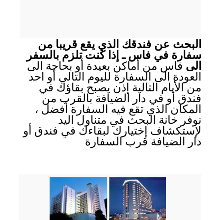
البحث عن فندقك الذي يقع قريبا من
سفارة في فاس ـ إذا كنت تلزم بالسفر
الى
فاس من أماكن بعيدة أو بحاجة الى
العودة الى السفارة لليوم التالي أو احد
من الأيام التالية إذن يصبح بقاؤك في
فندق أو في دار الضيافة بالقرب من
المكان الذي تقع فيه السفارة أفضل ،
نوفر خانة البحث في متناول اليد
لإستكشاف إختيارك لبقاءك في فندق أو
دار الضيافة قرب السفارة