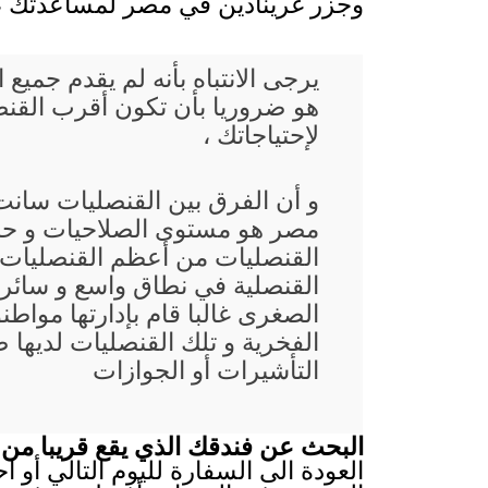
وجزر غرينادين في مصر لمساعدتك 
يرجى الانتباه بأنه لم يقدم جم
هو ضروريا بأن تكون أقرب القنص
لإحتياجاتك ،
و أن الفرق بين القنصليات سانت
مصر هو مستوى الصلاحيات و حجم
القنصليات من أعظم القنصليات ا
القنصلية في نطاق واسع و سائر
الصغرى غالبا قام بإدارتها موا
الفخرية و تلك القنصليات لديها 
التأشيرات أو الجوازات
البحث عن فندقك الذي يقع قريبا من 
العودة الى السفارة لليوم التالي أو 