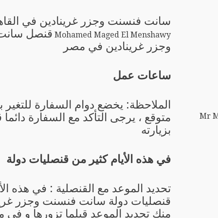
سانت فنسنت وجزر غرينادين في القاه
قنصل سانت
Mohamed Maged El Menshawy
وجزر غرينادين في مصر
ساعات عمل
الملاحظة: يخضع دوام السفارة للتغير 
متوقع ، يرجى التأكد مع السفارة دائما 
Mr M
بزيارته
في هذه الأيام كثير من قنصليات دولة
تحديد الموعد مع القنصلية : في هذه الأ
قنصليات دولة سانت فنسنت وجزر غري
منك تحديد الموعد قبلما تزورها و في 