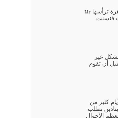
رة ترأسها
Mr
 فنسنت
بشكل غير
قبل أن تقوم
يام كثير من
نادين تطلب
معظم الأحوال