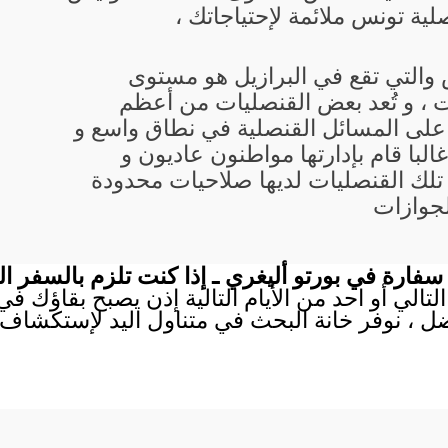
ية تونس ملائمة لإحتياجاتك ،
 والتي تقع في البرازيل هو مستوى
 ، و تُعد بعض القنصليات من أعظم
 على المسائل القنصلية في نطاق واسع و
با قام بإدارتها مواطنون عاديون و
تلك القنصليات لديها صلاحيات محدودة
لجوازات
فارة في بورتو أليغري ـ إذا كنت تلزم بالسفر ا
لتالي أو احد من الأيام التالية إذن يصبح بقاؤك ف
ل ، نوفر خانة البحث في متناول اليد لإستكشاف 