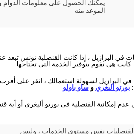
يمكنك الحصول على معلومات الدوام و 
الموعد منه
 في البرازيل ، إذا كانت القنصلية تونس تبعد عن
 كانت هي تقوم بتوفير الخدمة التي تحتاجها
في البرازيل لسهولة استعمالك ، انقر على أقرب م
:
بورتو أليغري
و
ساو باولو
عدم إمكانية القنصلية في بورتو أليغري أو أية 
يع القنصليات نفس مستوى الخدمات ، وليس