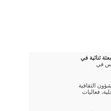
عثة ثنائية في
نس في
شؤون الثقافية
ية، فعاليات