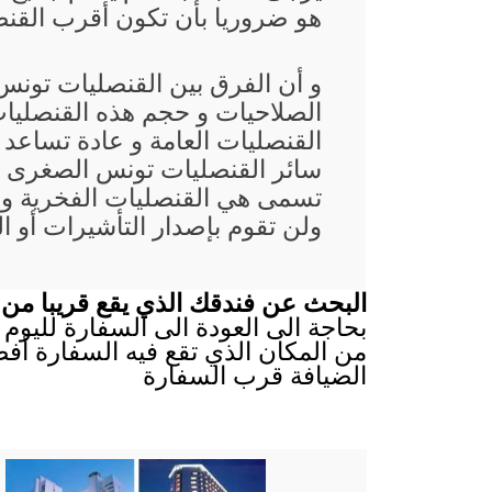
هو ضروريا بأن تكون أقرب القنصل
و أن الفرق بين القنصليات تونس
الصلاحيات و حجم هذه القنصليات
القنصليات العامة و عادة تساعد
سائر القنصليات تونس الصغرى غال
تسمى هي القنصليات الفخرية و 
ولن تقوم بإصدار التأشيرات أو ا
البحث عن فندقك الذي يقع قريبا من س
بحاجة الى العودة الى السفارة لليوم ا
من المكان الذي تقع فيه السفارة أفض
الضيافة قرب السفارة