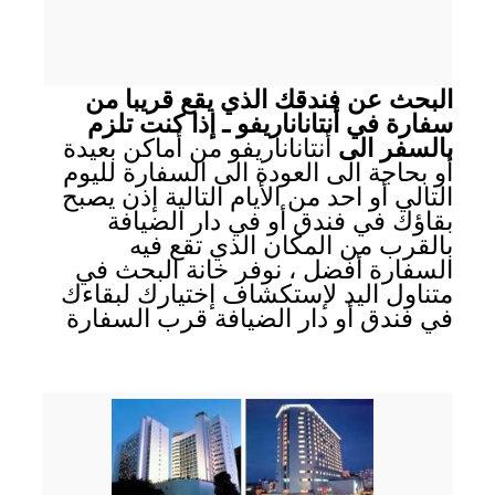
البحث عن فندقك الذي يقع قريبا من
سفارة في أنتاناناريفو ـ إذا كنت تلزم
بالسفر الى
أنتاناناريفو من أماكن بعيدة
أو بحاجة الى العودة الى السفارة لليوم
التالي أو احد من الأيام التالية إذن يصبح
بقاؤك في فندق أو في دار الضيافة
بالقرب من المكان الذي تقع فيه
السفارة أفضل ، نوفر خانة البحث في
متناول اليد لإستكشاف إختيارك لبقاءك
في فندق أو دار الضيافة قرب السفارة