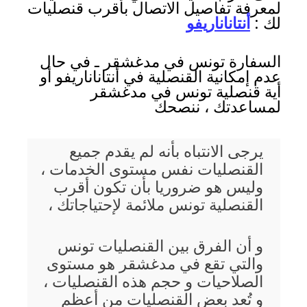
لمعرفة تفاصيل الاتصال بأقرب قنصليات
لك :
أنتاناناريفو
السفارة تونس في مدغشقر ـ في حال
عدم إمكانية القنصلية في أنتاناناريفو أو
أية قنصلية تونس في مدغشقر
لمساعدتك ، ننصحك
يرجى الانتباه بأنه لم يقدم جميع
القنصليات نفس مستوى الخدمات ،
وليس هو ضروريا بأن تكون أقرب
القنصلية تونس ملائمة لإحتياجاتك ،
و أن الفرق بين القنصليات تونس
والتي تقع في مدغشقر هو مستوى
الصلاحيات و حجم هذه القنصليات ،
و تُعد بعض القنصليات من أعظم