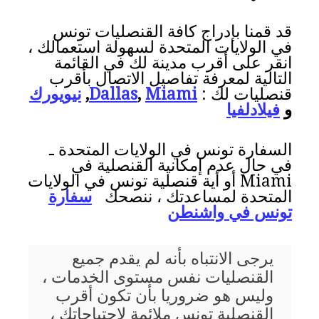
قد قمنا بإدراج كافة القنصليات تونس
في الولايات المتحدة لسهولة استعمالك ،
انقر على أقرب مدينة لك في القائمة
التالية لمعرفة تفاصيل الاتصال بأقرب
قنصليات لك :
Miami
,
Dallas
,
نيويورك
و
فيلادلفيا
السفارة تونس في الولايات المتحدة ـ
في حال عدم إمكانية القنصلية في
Miami أو أية قنصلية تونس في الولايات
المتحدة لمساعدتك ، ننصحك
سفارة
تونس في واشنطن
يرجى الانتباه بأنه لم يقدم جميع
القنصليات نفس مستوى الخدمات ،
وليس هو ضروريا بأن تكون أقرب
القنصلية تونس ملائمة لإحتياجاتك ،