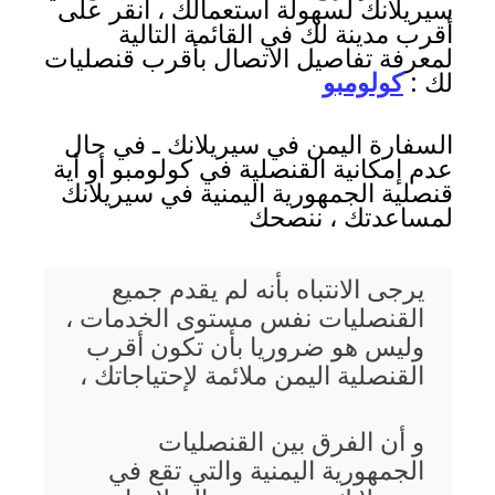
سيريلانك لسهولة استعمالك ، انقر على
أقرب مدينة لك في القائمة التالية
لمعرفة تفاصيل الاتصال بأقرب قنصليات
لك :
كولومبو
السفارة اليمن في سيريلانك ـ في حال
عدم إمكانية القنصلية في كولومبو أو أية
قنصلية الجمهورية اليمنية في سيريلانك
لمساعدتك ، ننصحك
يرجى الانتباه بأنه لم يقدم جميع
القنصليات نفس مستوى الخدمات ،
وليس هو ضروريا بأن تكون أقرب
القنصلية اليمن ملائمة لإحتياجاتك ،
و أن الفرق بين القنصليات
الجمهورية اليمنية والتي تقع في