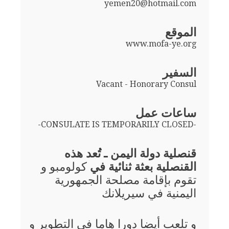
yemen20@hotmail.com
الموقع
www.mofa-ye.org
السفير
Vacant - Honorary Consul
ساعات عمل
-CONSULATE IS TEMPORARILY CLOSED-
قنصلية دولة اليمن ـ تُعد هذه
القنصلية بعثة ثنائية في
كولومبو و
تقوم بإقامة مصلحة الجمهورية
اليمنية في سيريلانك
و تلعب أيضا دورا هاما في التطوير و