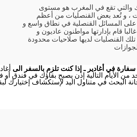
ك والتي تقع في المغرب هو مستوى
 ، و تُعد بعض القنصليات من أعظم
 على المسائل القنصلية في نطاق واسع و
لبا قام بإدارتها مواطنون عاديون و
تلك القنصليات لديها صلاحيات محدودة
لجوازات
فارة في أغادير ـ إذا كنت تلزم بالسفر الى
أغاد
احد من الأيام التالية إذن يصبح بقاؤك في فندق أو
انة البحث في متناول اليد لإستكشاف إختيارك لب