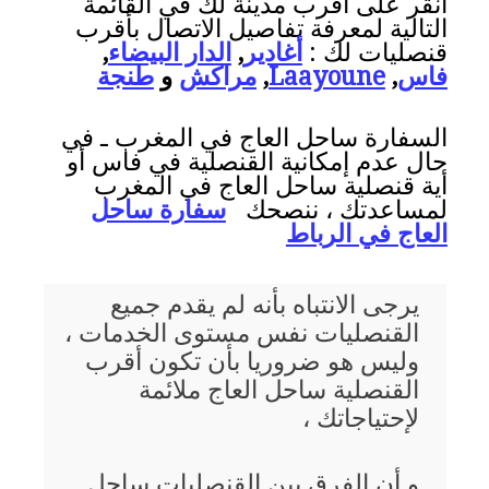
انقر على أقرب مدينة لك في القائمة
التالية لمعرفة تفاصيل الاتصال بأقرب
قنصليات لك :
أغادير
,
الدار البيضاء
,
فاس
,
Laayoune
,
مراكش
و
طنجة
السفارة ساحل العاج في المغرب ـ في
حال عدم إمكانية القنصلية في فاس أو
أية قنصلية ساحل العاج في المغرب
لمساعدتك ، ننصحك
سفارة ساحل
العاج في الرباط
يرجى الانتباه بأنه لم يقدم جميع
القنصليات نفس مستوى الخدمات ،
وليس هو ضروريا بأن تكون أقرب
القنصلية ساحل العاج ملائمة
لإحتياجاتك ،
و أن الفرق بين القنصليات ساحل