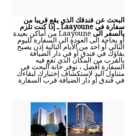
البحث عن فندقك الذي يقع قريبا من
سفارة في Laayoune ـ إذا كنت تلزم
بالسفر الى
Laayoune من أماكن بعيدة
أو بحاجة الى العودة الى السفارة لليوم
التالي أو احد من الأيام التالية إذن يصبح
بقاؤك في فندق أو في دار الضيافة
بالقرب من المكان الذي تقع فيه
السفارة أفضل ، نوفر خانة البحث في
متناول اليد لإستكشاف إختيارك لبقاءك
في فندق أو دار الضيافة قرب السفارة