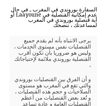
السفارة بوروندي في المغرب ـ في حال
عدم إمكانية القنصلية في Laayoune أو
أية قنصلية بوروندي في المغرب
لمساعدتك ، ننصحك
يرجى الانتباه بأنه لم يقدم جميع
القنصليات نفس مستوى الخدمات ،
وليس هو ضروريا بأن تكون أقرب
القنصلية بوروندي ملائمة لإحتياجاتك
،
و أن الفرق بين القنصليات بوروندي
والتي تقع في المغرب هو مستوى
الصلاحيات و حجم هذه القنصليات ،
و تُعد بعض القنصليات من أعظم
القنصليات العامة و عادة تساعد