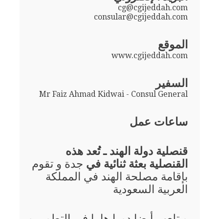
cg@cgijeddah.com
consular@cgijeddah.com
الموقع
www.cgijeddah.com
السفير
Mr Faiz Ahmad Kidwai - Consul General
ساعات عمل
قنصلية دولة الهند ـ تُعد هذه
القنصلية بعثة ثنائية في
جدة و تقوم
بإقامة مصلحة الهند في المملكة
العربية السعودية
و تلعب أيضا دورا هاما في التطوير و