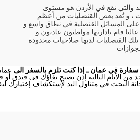
د والتي تقع في الأردن هو مستوى
 ، و تُعد بعض القنصليات من أعظم
 على المسائل القنصلية في نطاق واسع و
البا قام بإدارتها مواطنون عاديون و
تلك القنصليات لديها صلاحيات محدودة
لجوازات
سفارة في عمان ـ إذا كنت تلزم بالسفر الى
عمان
احد من الأيام التالية إذن يصبح بقاؤك في فندق أو
انة البحث في متناول اليد لإستكشاف إختيارك لب