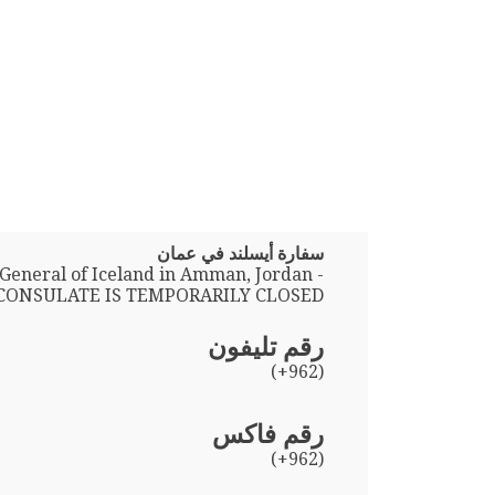
سفارة أيسلند في عمان
General of Iceland in Amman, Jordan -
CONSULATE IS TEMPORARILY CLOSED -
رقم تليفون
(+962)
رقم فاكس
(+962)