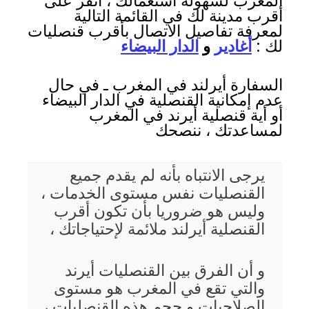
المغرب لسهولة استعمالك ، انقر على
أقرب مدينة لك في القائمة التالية
لمعرفة تفاصيل الاتصال بأقرب قنصليات
لك :
أغادير
و
الدار البيضاء
السفارة أيرلند في المغرب ـ في حال
عدم إمكانية القنصلية في الدار البيضاء
أو أية قنصلية أيرند في المغرب
لمساعدتك ، ننصحك
يرجى الانتباه بأنه لم يقدم جميع
القنصليات نفس مستوى الخدمات ،
وليس هو ضروريا بأن تكون أقرب
القنصلية أيرلند ملائمة لإحتياجاتك ،
و أن الفرق بين القنصليات أيرند
والتي تقع في المغرب هو مستوى
الصلاحيات و حجم هذه القنصليات ،