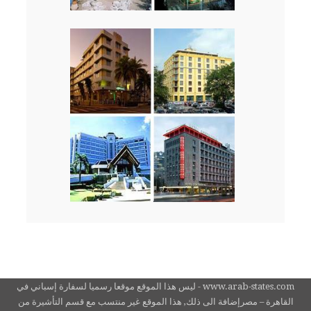
www.arab-states.com - ليس هذا الموقع موقعا رسميا لسفارة إسباني في
القاهرة – مصرإضافة الى ذلك, هذا الموقع غير منتسب مع قسم التأشيرة من