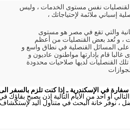
يع القنصليات نفس مستوى الخدمات ، وليس
ية إسباني ملائمة لإحتياجاتك ،
بانية والتي تقع في مصر هو مستوى
 ، و تُعد بعض القنصليات من أعظم
 على المسائل القنصلية في نطاق واسع و
 غالبا قام بإدارتها مواطنون عاديون و
تلك القنصليات لديها صلاحيات محدودة
لجوازات
سفارة في الإسكندرية ـ إذا كنت تلزم بالسفر ال
لتالي أو احد من الأيام التالية إذن يصبح بقاؤك ف
ل ، نوفر خانة البحث في متناول اليد لإستكشاف 