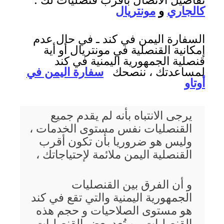
تفاصيل الاتصال بأقرب قنصليات لك :
كالجاري
و
مونتريال
السفارة اليمن في كند ـ في حال عدم
إمكانية القنصلية في مونتريال أو أية
قنصلية الجمهورية اليمنية في كند
لمساعدتك ، ننصحك
سفارة اليمن في
أوتاو
يرجى الانتباه بأنه لم يقدم جميع
القنصليات نفس مستوى الخدمات ،
وليس هو ضروريا بأن تكون أقرب
القنصلية اليمن ملائمة لإحتياجاتك ،
و أن الفرق بين القنصليات
الجمهورية اليمنية والتي تقع في كند
هو مستوى الصلاحيات و حجم هذه
القنصليات ، و تُعد بعض القنصليات