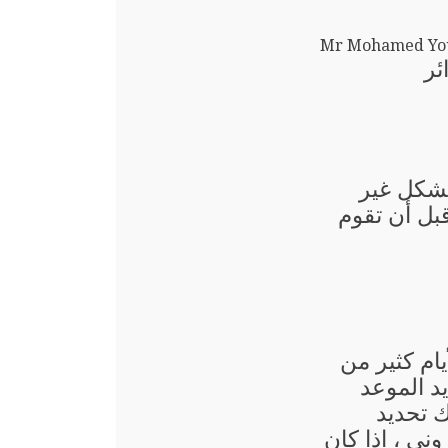
Mr Mohamed Yo
ئر
بشكل غير
قبل أن تقوم
يام كثير من
د الموعد
ك تحديد
وني ، إذا كان