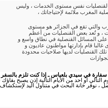
يع القنصليات نفس مستوى الخدمات ، وليس
ية المغرب ملائمة لإحتياجاتك ،
رب والتي تقع في الجزائر هو مستوى
 ، و تُعد بعض القنصليات من أعظم
 على المسائل القنصلية في نطاق واسع و
البا قام بإدارتها مواطنون عاديون و
تلك القنصليات لديها صلاحيات محدودة
لجوازات
سفارة في سيدي بلعباس ـ إذا كنت تلزم بالسفر 
م التالي أو احد من الأيام التالية إذن يصبح بقاؤ
ل ، نوفر خانة البحث في متناول اليد لإستكشاف 